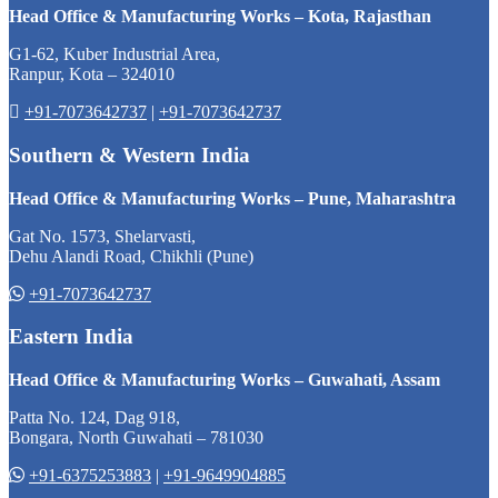
Head Office & Manufacturing Works – Kota, Rajasthan
G1-62, Kuber Industrial Area,
Ranpur, Kota – 324010
+91-7073642737
|
+91-7073642737
Southern & Western India
Head Office & Manufacturing Works – Pune, Maharashtra
Gat No. 1573, Shelarvasti,
Dehu Alandi Road, Chikhli (Pune)
+91-7073642737
Eastern India
Head Office & Manufacturing Works – Guwahati, Assam
Patta No. 124, Dag 918,
Bongara, North Guwahati – 781030
+91-6375253883
|
+91-9649904885