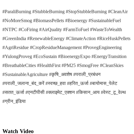
#ParaliBurning #StubbleBurning #StopStubbleBurning #CleanAir
#NoMoreSmog #BiomassPellets #Bioenergy #SustainableFuel
#NTPC #CoFiring #AirQuality #FarmToFuel #WasteToWealth
#GreenIndia #RenewableEnergy #ClimateAction #RiceHuskPellets
#AgriResidue #CropResidueManagement #ProvegEngineering
#YulongProveg #EcoSustain #BioenergyExpo #EnergyTransition
#BreathableCities #HealthFirst #PM25 #SmogFree #CleanSkies
#SustainableAgriculture #कृषि_अवशेष #पराली_प्रबंधन
#पराली_जलाना_बंद_करें #स्वच्छ_हवा #हरित_ऊर्जा #बायोमास_पेलेट
#सतत_ऊर्जा #एनटीपीसी #क्लाइमेट_एक्शन #किसान_आय #वेस्ट_टू_वेल्थ
#ग्रीन_इंडिया
Watch Video