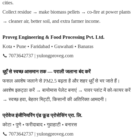
cities.
Collect residue → make biomass pellets → co-fire at power plants
→ cleaner air, better soil, and extra farmer income.
Proveg Engineering & Food Processing Pvt. Ltd.
Kota • Pune • Faridabad • Guwahati • Banaras
📞 7073642737 | yulongproveg.com
धुएँ से स्वच्छ आसमान तक — पराली जलाना बंद करें
फसल अवशेष जलाने से PM2.5 बढ़ता है और शहर धुएँ से भर जाते हैं।
अवशेष इकट्ठा करें → बायोमास पेलेट बनाएं → पावर प्लांट में को-फायर करें
→ स्वच्छ हवा, बेहतर मिट्टी, किसानों की अतिरिक्त आमदनी।
प्रोवेज इंजीनियरिंग एंड फ़ूड प्रोसेसिंग प्रा. लि.
कोटा • पुणे • फरीदाबाद • गुवाहाटी • बनारस
📞 7073642737 | yulongproveg.com